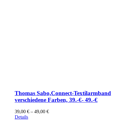
Thomas Sabo,Connect-Textilarmband
verschiedene Farben, 39.-€- 49.-€
39,00
€
–
49,00
€
Details