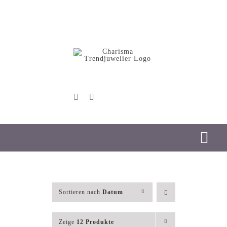
Skip
to
content
Tog
Nav
Start
Sortieren nach
Datum
Schmuck
Zeige
12 Produkte