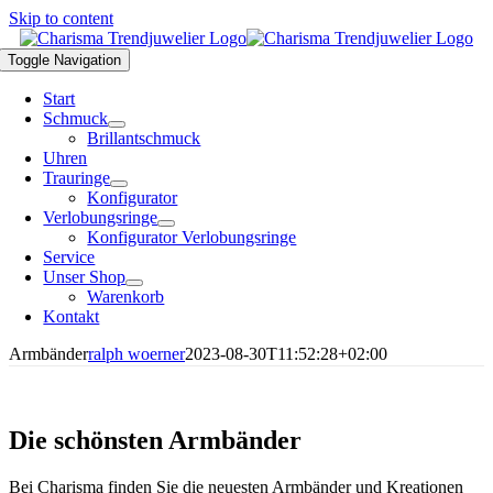
Skip to content
Toggle Navigation
Start
Schmuck
Brillantschmuck
Uhren
Trauringe
Konfigurator
Verlobungsringe
Konfigurator Verlobungsringe
Service
Unser Shop
Warenkorb
Kontakt
Armbänder
ralph woerner
2023-08-30T11:52:28+02:00
Die schönsten Armbänder
Bei Charisma finden Sie die neuesten Armbänder und Kreationen