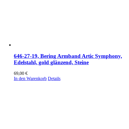
646-27-19, Bering Armband Artic Symphony,
Edelstahl, gold glänzend, Steine
69,00
€
In den Warenkorb
Details