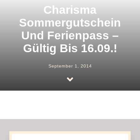
Uhren
Charisma
Sommergutschein
Trauringe
Und Ferienpass –
Gültig Bis 16.09.!
Verlobungsringe
September 1, 2014
Service
Unser Shop
Kontakt