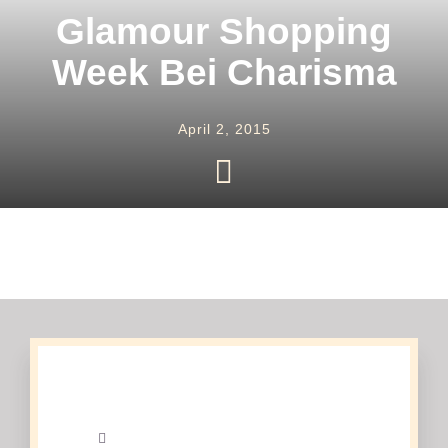
Uhren
Glamour Shopping
Week Bei Charisma
Trauringe
April 2, 2015
Verlobungsringe
Service
Unser Shop
Kontakt