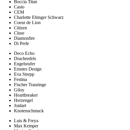
Boccia Titan
Casio
CEM
Charlotte Ehinger Schwarz
Coeur de Lion
Citizen
Cluse
Diamonfire
Di Perle
Deco Echo
Drachenfels
Engelsrufer
Ernstes Design
Eva Strepp
Festina
Fischer Trauringe
Giloy
Heartbreaker
Herzengel
Joidart
Knotenschmuck
Luis & Freya
Max Kemper