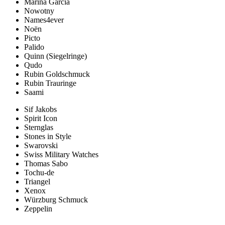
Marina Garcia
Nowotny
Names4ever
Noën
Picto
Palido
Quinn (Siegelringe)
Qudo
Rubin Goldschmuck
Rubin Trauringe
Saami
Sif Jakobs
Spirit Icon
Sternglas
Stones in Style
Swarovski
Swiss Military Watches
Thomas Sabo
Tochu-de
Triangel
Xenox
Würzburg Schmuck
Zeppelin