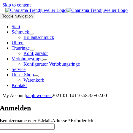
Skip to content
Toggle Navigation
Start
Schmuck
Brillantschmuck
Uhren
Trauringe
Konfigurator
Verlobungsringe
Konfigurator Verlobungsringe
Service
Unser Shop
Warenkorb
Kontakt
My Account
ralph woerner
2021-01-14T10:58:32+02:00
Anmelden
Benutzername oder E-Mail-Adresse
*
Erforderlich