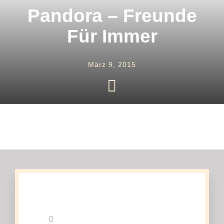
Uhren
Pandora – Freunde
Für Immer
Trauringe
März 9, 2015
Verlobungsringe
Service
Unser Shop
Kontakt