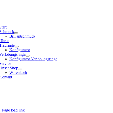
Start
Schmuck
Brillantschmuck
Uhren
Trauringe
Konfigurator
Verlobungsringe
Konfigurator Verlobungsringe
Service
Unser Shop
Warenkorb
Kontakt
Page load link