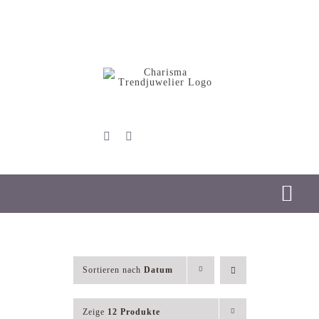
Skip
to
content
Tog
Nav
Start
Sortieren nach
Datum
Schmuck
Zeige
12 Produkte