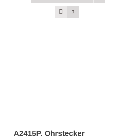
Uhren
Trauringe
Verlobungsringe
Service
Unser Shop
Kontakt
A2415P, Ohrstecker