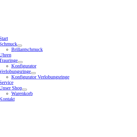
Start
Schmuck
Brillantschmuck
Uhren
Trauringe
Konfigurator
Verlobungsringe
Konfigurator Verlobungsringe
Service
Unser Shop
Warenkorb
Kontakt