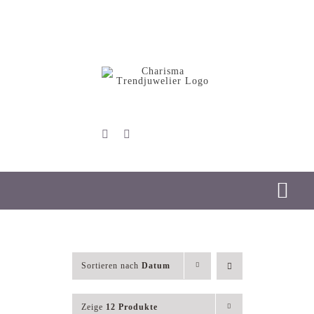
Skip
to
content
Tog
Nav
Start
Sortieren nach
Datum
Schmuck
Zeige
12 Produkte