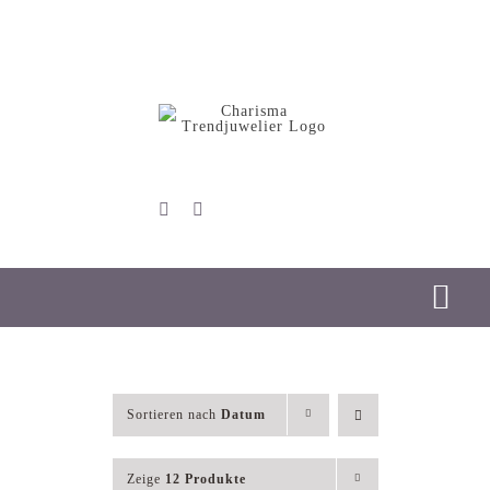
Skip
to
content
Tog
Nav
Start
Sortieren nach
Datum
Schmuck
Zeige
12 Produkte