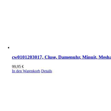
cw0101203017, Cluse, Damenuhr, Minuit, Mesha
99,95
€
In den Warenkorb
Details