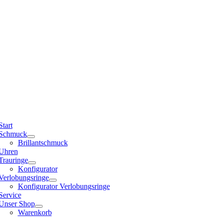
Start
Schmuck
Brillantschmuck
Uhren
Trauringe
Konfigurator
Verlobungsringe
Konfigurator Verlobungsringe
Service
Unser Shop
Warenkorb