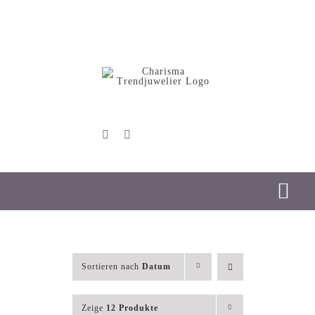
Skip
to
content
Tog
Nav
Start
Sortieren nach
Datum
Schmuck
Zeige
12 Produkte