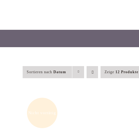
Skip
to
content
Sortieren nach
Datum
Zeige
12 Produkte
Nicht vorrätig