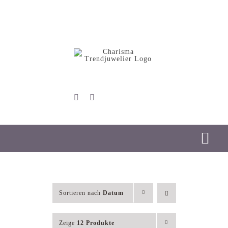
Skip
to
content
Tog
Nav
Start
Sortieren nach
Datum
Schmuck
Zeige
12 Produkte