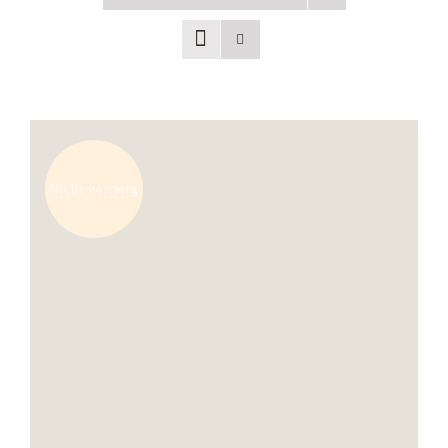
Uhren
Trauringe
Verlobungsringe
Nicht vorrätig
Service
Unser Shop
Kontakt