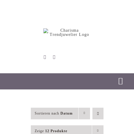
Skip
to
content
Tog
Nav
Start
Sortieren nach
Datum
Schmuck
Zeige
12 Produkte