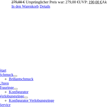
279,00
€
Ursprünglicher Preis war: 279,00 €
UVP:
190,00
€
Akt
In den Warenkorb
Details
Start
Schmuck
Brillantschmuck
Uhren
Trauringe
Konfigurator
Verlobungsringe
Konfigurator Verlobungsringe
Service