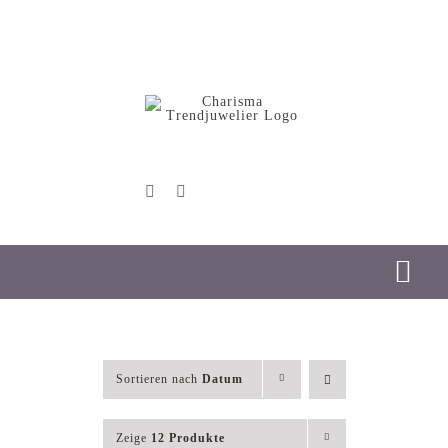
Skip
to
content
Tog
Nav
Start
Sortieren nach
Datum
Schmuck
Zeige
12 Produkte