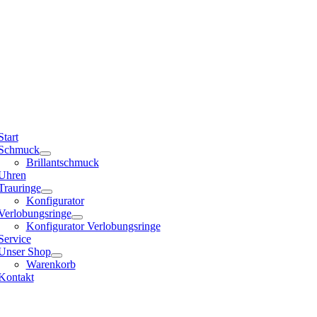
Start
Schmuck
Brillantschmuck
Uhren
Trauringe
Konfigurator
Verlobungsringe
Konfigurator Verlobungsringe
Service
Unser Shop
Warenkorb
Kontakt