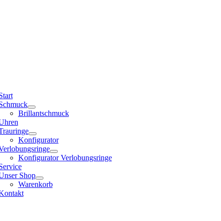
Start
Schmuck
Brillantschmuck
Uhren
Trauringe
Konfigurator
Verlobungsringe
Konfigurator Verlobungsringe
Service
Unser Shop
Warenkorb
Kontakt