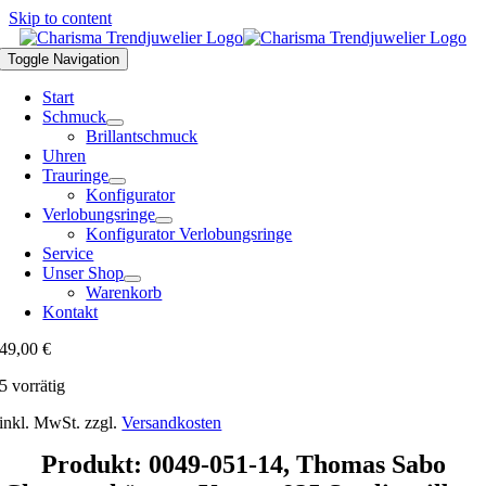
Skip to content
Toggle Navigation
Start
Schmuck
Brillantschmuck
Uhren
Trauringe
Konfigurator
Verlobungsringe
Konfigurator Verlobungsringe
Service
Unser Shop
Warenkorb
Kontakt
49,00
€
5 vorrätig
inkl. MwSt.
zzgl.
Versandkosten
Produkt: 0049-051-14, Thomas Sabo