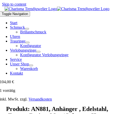
Skip to content
Toggle Navigation
Start
Schmuck
Brillantschmuck
Uhren
Trauringe
Konfigurator
Verlobungsringe
Konfigurator Verlobungsringe
Service
Unser Shop
Warenkorb
Kontakt
104,00
€
1 vorrätig
inkl. MwSt.
zzgl.
Versandkosten
Produkt: AN881, Anhänger , Edelstahl,