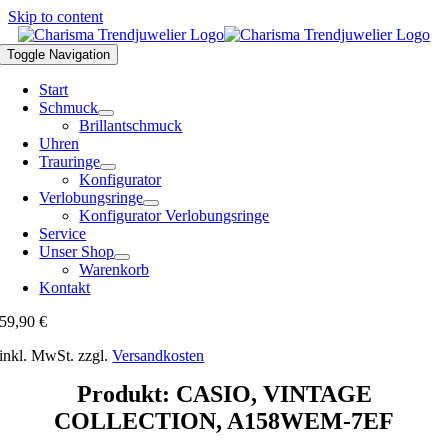
Skip to content
Toggle Navigation
Start
Schmuck
Brillantschmuck
Uhren
Trauringe
Konfigurator
Verlobungsringe
Konfigurator Verlobungsringe
Service
Unser Shop
Warenkorb
Kontakt
59,90
€
inkl. MwSt.
zzgl.
Versandkosten
Produkt: CASIO, VINTAGE
COLLECTION, A158WEM-7EF