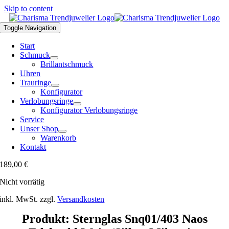
Skip to content
Toggle Navigation
Start
Schmuck
Brillantschmuck
Uhren
Trauringe
Konfigurator
Verlobungsringe
Konfigurator Verlobungsringe
Service
Unser Shop
Warenkorb
Kontakt
189,00
€
Nicht vorrätig
inkl. MwSt.
zzgl.
Versandkosten
Produkt: Sternglas Snq01/403 Naos