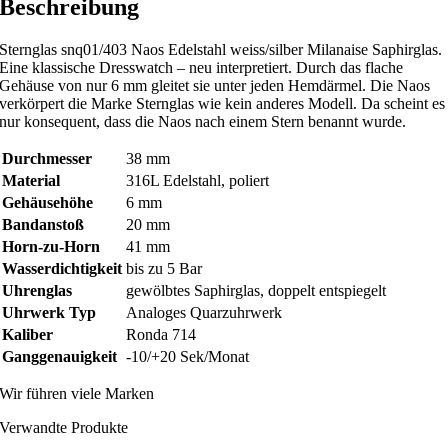
Beschreibung
Sternglas snq01/403 Naos Edelstahl weiss/silber Milanaise Saphirglas.
Eine klassische Dresswatch – neu interpretiert. Durch das flache
Gehäuse von nur 6 mm gleitet sie unter jeden Hemdärmel. Die Naos
verkörpert die Marke Sternglas wie kein anderes Modell. Da scheint es
nur konsequent, dass die Naos nach einem Stern benannt wurde.
Durchmesser
38 mm
Material
316L Edelstahl, poliert
Gehäusehöhe
6 mm
Bandanstoß
20 mm
Horn-zu-Horn
41 mm
Wasserdichtigkeit
bis zu 5 Bar
Uhrenglas
gewölbtes Saphirglas, doppelt entspiegelt
Uhrwerk
Typ
Analoges Quarzuhrwerk
Kaliber
Ronda 714
Ganggenauigkeit
-10/+20 Sek/Monat
Wir führen viele Marken
Verwandte Produkte